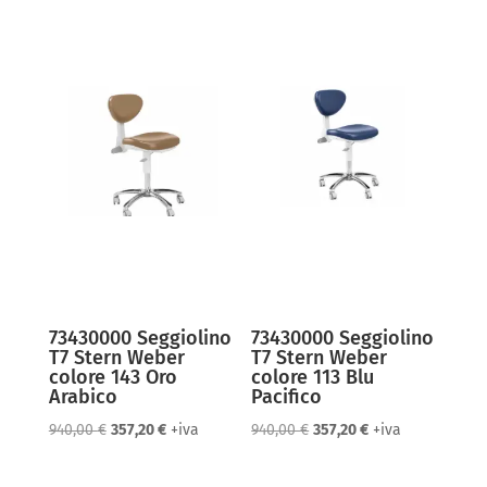
73430000 Seggiolino
73430000 Seggiolino
T7 Stern Weber
T7 Stern Weber
colore 143 Oro
colore 113 Blu
Arabico
Pacifico
Il
Il
Il
Il
940,00
€
357,20
€
+iva
940,00
€
357,20
€
+iva
prezzo
prezzo
prezzo
prezzo
originale
attuale
originale
attuale