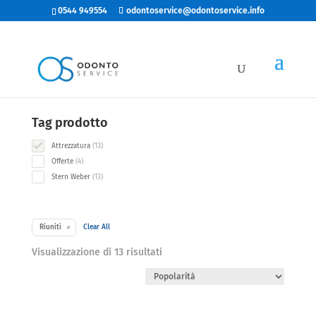
0544 949554
odontoservice@odontoservice.info
Categorie
13
Riuniti
13
products
Tag prodotto
13
Attrezzatura
13
products
4
Offerte
4
products
13
Stern Weber
13
products
×
Riuniti
Clear All
Popolarità
Visualizzazione di 13 risultati