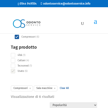
0544 949554
odontoservice@odontoservice.info
Categorie
6
Sala macchine
6
products
6
Compressori
6
products
Tag prodotto
1
4Tek
1
product
4
Cattani
4
products
1
Tecnomed
1
product
6
Usato
6
products
×
×
Compressori
Sala macchine
Clear All
Popolarità
Visualizzazione di 6 risultati