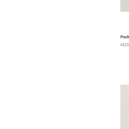
Push
43,1