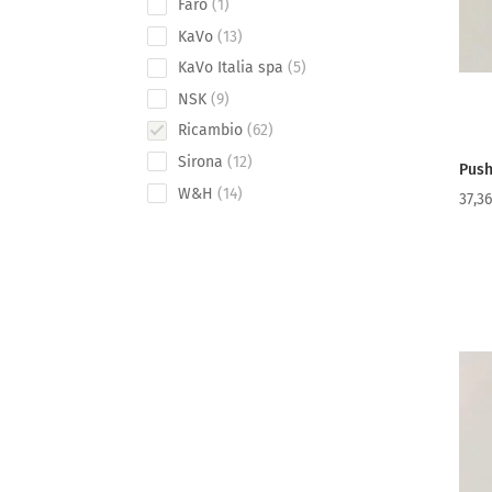
1
Faro
1
product
13
KaVo
13
products
5
KaVo Italia spa
5
products
9
NSK
9
products
62
Ricambio
62
products
12
Sirona
12
Push
products
14
W&H
14
37,3
products