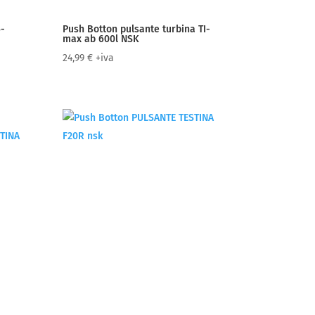
-
Push Botton pulsante turbina TI-
max ab 600l NSK
24,99
€
+iva