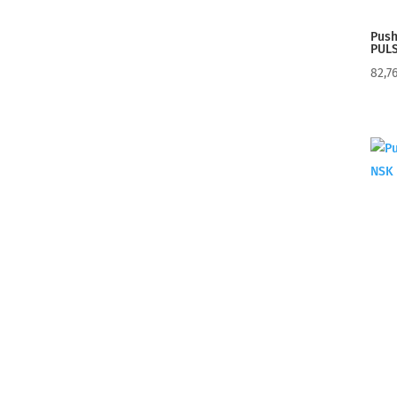
Push
PULS
82,7