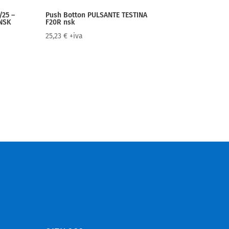
/25 –
Push Botton PULSANTE TESTINA
 NSK
F20R nsk
25,23
€
+iva