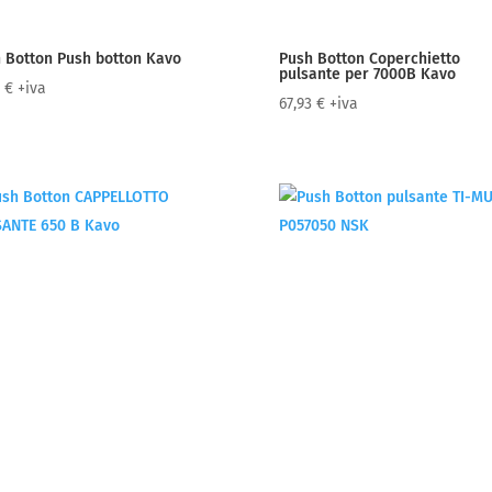
 Botton Push botton Kavo
Push Botton Coperchietto
pulsante per 7000B Kavo
9
€
+iva
67,93
€
+iva