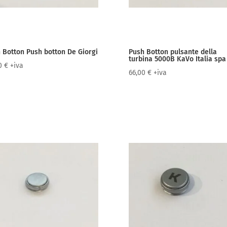
 Botton Push botton De Giorgi
Push Botton pulsante della
turbina 5000B KaVo Italia spa
00
€
+iva
66,00
€
+iva