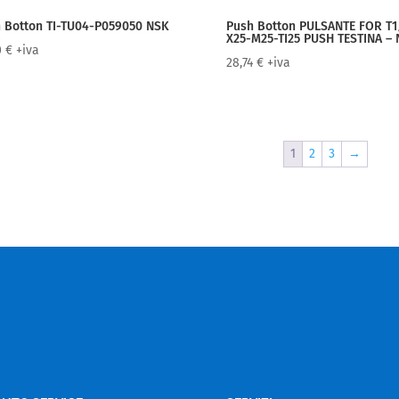
 Botton TI-TU04-P059050 NSK
Push Botton PULSANTE FOR T1
X25-M25-TI25 PUSH TESTINA –
0
€
+iva
28,74
€
+iva
1
2
3
→