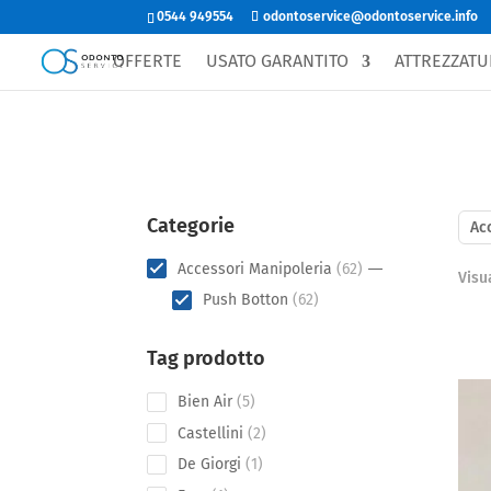
0544 949554
odontoservice@odontoservice.info
OFFERTE
USATO GARANTITO
ATTREZZATU
Categorie
Ac
62
Accessori Manipoleria
62
Visua
products
62
Push Botton
62
products
Tag prodotto
5
Bien Air
5
products
2
Castellini
2
products
1
De Giorgi
1
product