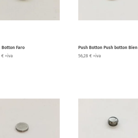
 Botton Faro
Push Botton Push botton Bien 
6
€
+iva
56,28
€
+iva