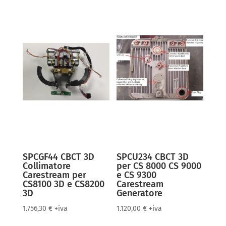
SPCGF44 CBCT 3D
SPCU234 CBCT 3D
Collimatore
per CS 8000 CS 9000
Carestream per
e CS 9300
CS8100 3D e CS8200
Carestream
3D
Generatore
1.756,30
€
+iva
1.120,00
€
+iva