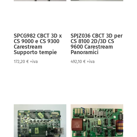
SPCG982 CBCT 3D x
SPJZ036 CBCT 3D per
CS 9000 e CS 9300
CS 8100 2D/3D CS
Carestream
9600 Carestream
Supporto tempie
Panoramici
172,20
€
+iva
492,10
€
+iva