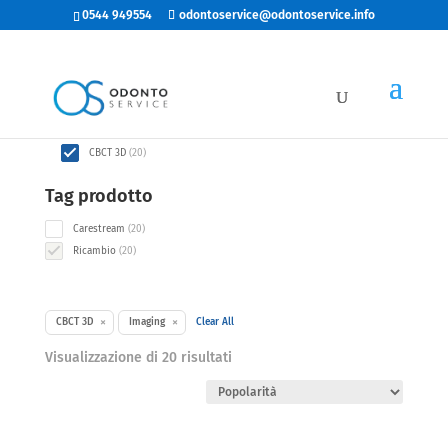
0544 949554
odontoservice@odontoservice.info
Categorie
20
Imaging
20
products
20
CBCT 3D
20
products
Tag prodotto
20
Carestream
20
products
20
Ricambio
20
products
×
×
CBCT 3D
Imaging
Clear All
Popolarità
Visualizzazione di 20 risultati