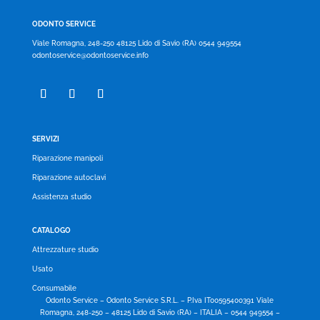
ODONTO SERVICE
Viale Romagna, 248-250 48125 Lido di Savio (RA) 0544 949554
odontoservice@odontoservice.info
SERVIZI
Riparazione manipoli
Riparazione autoclavi
Assistenza studio
CATALOGO
Attrezzature studio
Usato
Consumabile
Odonto Service – Odonto Service S.R.L. – P.Iva IT00595400391 Viale
Romagna, 248-250 – 48125 Lido di Savio (RA) – ITALIA – 0544 949554 –