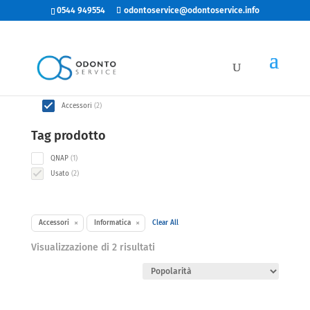
0544 949554
odontoservice@odontoservice.info
Categorie
2
Informatica
2
products
2
Accessori
2
products
Tag prodotto
1
QNAP
1
product
2
Usato
2
products
×
×
Accessori
Informatica
Clear All
Popolarità
Visualizzazione di 2 risultati