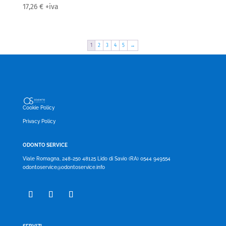
17,26
€
+iva
1
2
3
4
5
→
Cookie Policy
Privacy Policy
ODONTO SERVICE
Viale Romagna, 248-250 48125 Lido di Savio (RA) 0544 949554
odontoservice@odontoservice.info