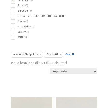
Ricambio
99
products
5
Schick
5
products
3
Silfradent
3
products
1
SILFRADENT - SIRIO - SUNDENT - MARIOTTI
1
product
3
Sirona
3
products
1
Stern Weber
1
product
1
Volvere
1
product
18
W&H
18
products
×
×
Accessori Manipoleria
Cuscinetti
Clear All
Popolarità
Visualizzazione di 1-21 di 99 risultati