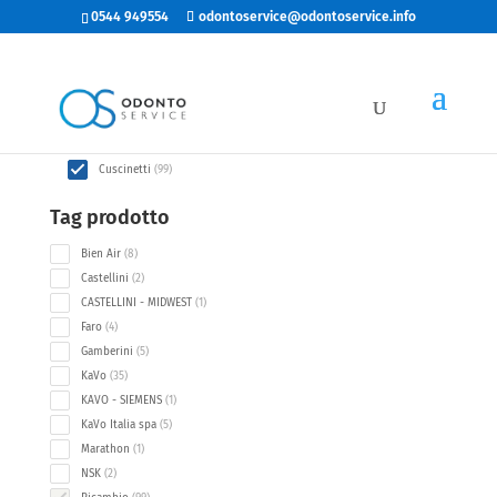
0544 949554
odontoservice@odontoservice.info
Categorie
99
Accessori Manipoleria
99
products
99
Cuscinetti
99
products
Tag prodotto
8
Bien Air
8
products
2
Castellini
2
products
1
CASTELLINI - MIDWEST
1
product
4
Faro
4
products
5
Gamberini
5
products
35
KaVo
35
products
1
KAVO - SIEMENS
1
product
5
KaVo Italia spa
5
products
1
Marathon
1
product
2
NSK
2
products
99